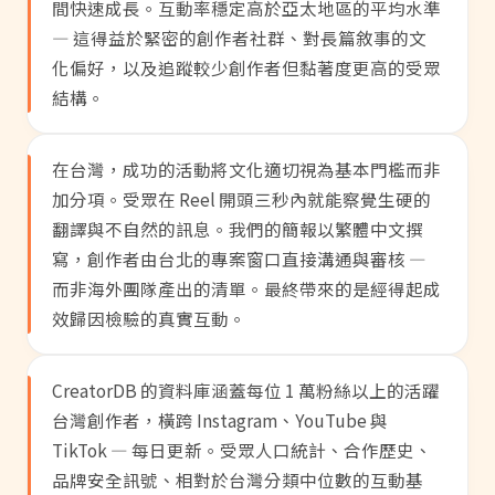
間快速成長。互動率穩定高於亞太地區的平均水準
— 這得益於緊密的創作者社群、對長篇敘事的文
化偏好，以及追蹤較少創作者但黏著度更高的受眾
結構。
在台灣，成功的活動將文化適切視為基本門檻而非
加分項。受眾在 Reel 開頭三秒內就能察覺生硬的
翻譯與不自然的訊息。我們的簡報以繁體中文撰
寫，創作者由台北的專案窗口直接溝通與審核 —
而非海外團隊產出的清單。最終帶來的是經得起成
效歸因檢驗的真實互動。
CreatorDB 的資料庫涵蓋每位 1 萬粉絲以上的活躍
台灣創作者，橫跨 Instagram、YouTube 與
TikTok — 每日更新。受眾人口統計、合作歷史、
品牌安全訊號、相對於台灣分類中位數的互動基